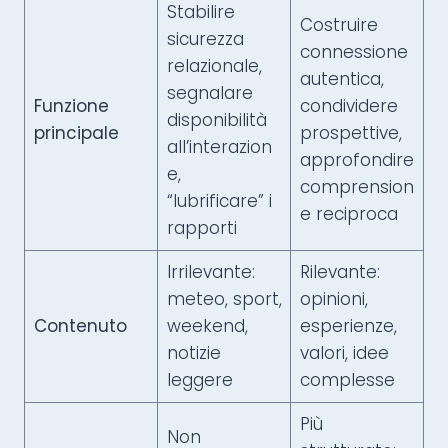
Stabilire
Costruire
sicurezza
connessione
relazionale,
autentica,
segnalare
Funzione
condividere
disponibilità
principale
prospettive,
all’interazion
approfondire
e,
comprension
“lubrificare” i
e reciproca
rapporti
Irrilevante:
Rilevante:
meteo, sport,
opinioni,
Contenuto
weekend,
esperienze,
notizie
valori, idee
leggere
complesse
Più
Non