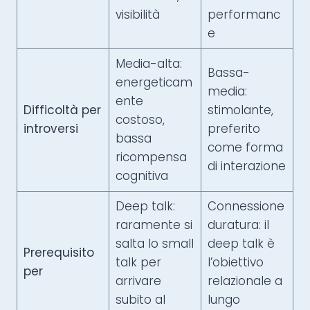
visibilità
performanc
e
Media-alta:
Bassa-
energeticam
media:
ente
Difficoltà per
stimolante,
costoso,
introversi
preferito
bassa
come forma
ricompensa
di interazione
cognitiva
Deep talk:
Connessione
raramente si
duratura: il
salta lo small
deep talk è
Prerequisito
talk per
l’obiettivo
per
arrivare
relazionale a
subito al
lungo