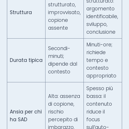
strutturato:
strutturato,
argomento
Struttura
improvvisato,
identificabile,
copione
sviluppo,
assente
conclusione
Minuti-ore;
Secondi-
richiede
minuti;
Durata tipica
tempo e
dipende dal
contesto
contesto
appropriato
Spesso più
Alta: assenza
bassa: il
di copione,
contenuto
Ansia per chi
rischio
riduce il
ha SAD
percepito di
focus
imbarazzo,
sull’auto-