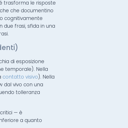
hé trasforma le risposte
ifiche che documentino
sso cognitivamente
 due frasi, sfida in una
asi.
enti)
chia di esposizione
ne temporale). Nella
a
contatto visivo
). Nella
w dal vivo con una
ruendo tolleranza
ritici — è
 inferiore a quanto