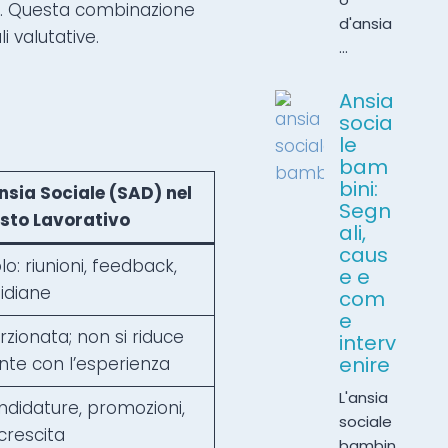
po). Questa combinazione
d'ansia
i valutative.
...
Ansia
socia
le
bam
bini:
nsia Sociale (SAD) nel
Segn
sto Lavorativo
ali,
caus
lo: riunioni, feedback,
e e
tidiane
com
e
zionata; non si riduce
interv
enire
nte con l’esperienza
L'ansia
andidature, promozioni,
sociale
crescita
bambin