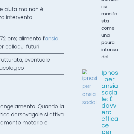
i si
e aiuta ma non è
manife
za intervento
sta
come
una
2 ore; alimenta l’
ansia
paura
r colloqui futuri
intensa
del ...
rutturata, eventuale
acologico
Ipnos
i per
ansia
socia
le: È
davv
il congelamento. Quando la
ero
ico dorsovagale si attiva
effica
entamento motorio e
ce
per