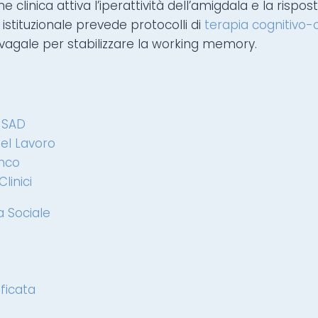
 clinica attiva l’iperattività dell’amigdala e la rispos
o istituzionale prevede protocolli di
terapia cognitiv
vagale per stabilizzare la working memory.
l SAD
nel Lavoro
anco
linici
a Sociale
ficata