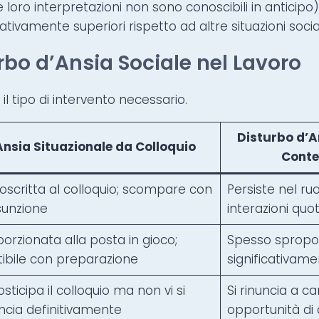
e loro interpretazioni non sono conoscibili in antici
ativamente superiori rispetto ad altre situazioni social
rbo d’Ansia Sociale nel Lavoro
 il tipo di intervento necessario.
Disturbo d’A
Ansia Situazionale da Colloquio
Conte
oscritta al colloquio; scompare con
Persiste nel ruo
sunzione
interazioni quo
orzionata alla posta in gioco;
Spesso spropor
tibile con preparazione
significativame
osticipa il colloquio ma non vi si
Si rinuncia a c
ncia definitivamente
opportunità di 