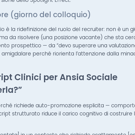
ione dello Spotlight Effect.
re (giorno del colloquio)
uio è la ridefinizione del ruolo del recruiter: non è un 
ma da risolvere (una posizione vacante) che sta cer
nto prospettico — da “devo superare una valutazion
 amigdalare perché riorienta l’attenzione dalla minac
t Clinici per Ansia Sociale
rla?”
erché richiede auto-promozione esplicita — compo
cript strutturato riduce il carico cognitivo di costruir