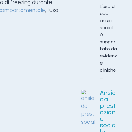
ta di freezing durante
L'uso di
o-comportamentale
, l’uso
cbd
ansia
sociale
è
suppor
tato da
evidenz
e
cliniche
...
Ansia
da
prest
azion
e
socia
le: