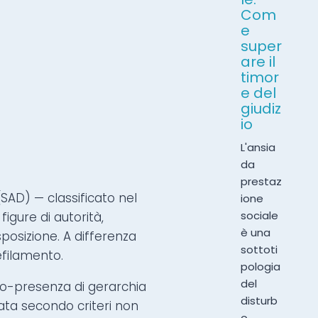
Com
e
super
are il
timor
e del
giudiz
io
L'ansia
da
prestaz
(SAD) — classificato nel
ione
sociale
gure di autorità,
è una
sposizione. A differenza
sottoti
efilamento.
pologia
del
 co-presenza di gerarchia
disturb
nata secondo criteri non
o