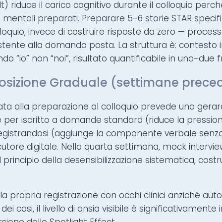
lt) riduce il carico cognitivo durante il colloquio perc
le mentali preparati. Preparare 5-6 storie STAR spec
olloquio, invece di costruire risposte da zero — proce
stente alla domanda posta. La struttura è: contesto in
do “io” non “noi”, risultato quantificabile in una-due fr
osizione Graduale (settimane preced
ata alla preparazione al colloquio prevede una gerar
e per iscritto a domande standard (riduce la pressio
registrandosi (aggiunge la componente verbale senz
utore digitale. Nella quarta settimana, mock intervie
 principio della desensibilizzazione sistematica, cost
 propria registrazione con occhi clinici anziché autoc
 casi, il livello di ansia visibile è significativamente