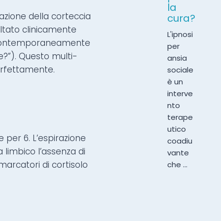
la
vazione della corteccia
cura?
ltato clinicamente
L'ipnosi
 e contemporaneamente
per
?”). Questo multi-
ansia
erfettamente.
sociale
è un
interve
nto
terape
utico
e per 6. L’espirazione
coadiu
 limbico l’assenza di
vante
marcatori di cortisolo
che ...