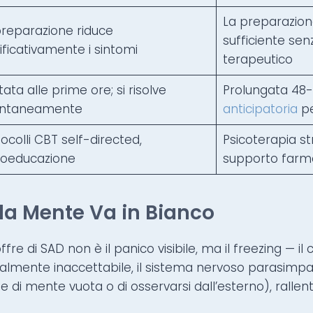
La preparazion
preparazione riduce
sufficiente sen
ificativamente i sintomi
terapeutico
tata alle prime ore; si risolve
Prolungata 48-7
ntaneamente
anticipatoria
pe
ocolli CBT self-directed,
Psicoterapia st
coeducazione
supporto farm
la Mente Va in Bianco
ffre di SAD non è il panico visibile, ma il freezing — 
almente inaccettabile, il sistema nervoso parasimpat
e di mente vuota o di osservarsi dall’esterno), rall