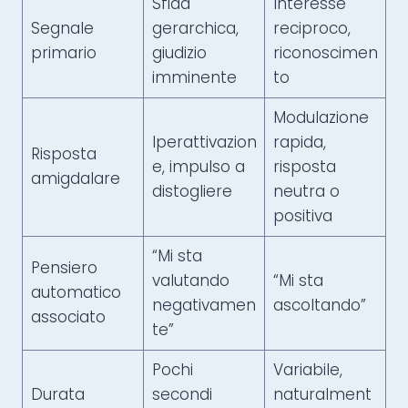
Sfida
Interesse
Segnale
gerarchica,
reciproco,
primario
giudizio
riconoscimen
imminente
to
Modulazione
Iperattivazion
rapida,
Risposta
e, impulso a
risposta
amigdalare
distogliere
neutra o
positiva
“Mi sta
Pensiero
valutando
“Mi sta
automatico
negativamen
ascoltando”
associato
te”
Pochi
Variabile,
Durata
secondi
naturalment