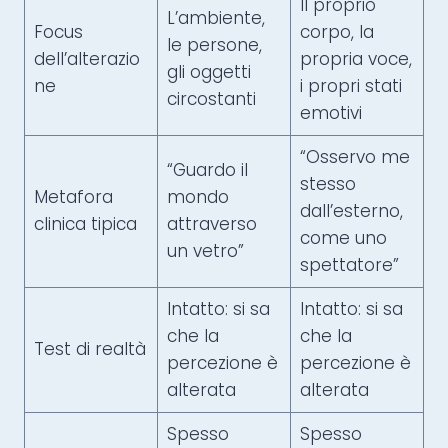
Il proprio
L’ambiente,
Focus
corpo, la
le persone,
dell’alterazio
propria voce,
gli oggetti
ne
i propri stati
circostanti
emotivi
“Osservo me
“Guardo il
stesso
Metafora
mondo
dall’esterno,
clinica tipica
attraverso
come uno
un vetro”
spettatore”
Intatto: si sa
Intatto: si sa
che la
che la
Test di realtà
percezione è
percezione è
alterata
alterata
Spesso
Spesso