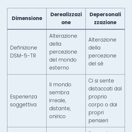
Derealizzazi
Depersonali
Dimensione
one
zzazione
Alterazione
Alterazione
della
Definizione
della
percezione
DSM-5-TR
percezione
del mondo
del sé
esterno
Ci si sente
Il mondo
distaccati dal
sembra
Esperienza
proprio
irreale,
soggettiva
corpo o dai
distante,
propri
onirico
pensieri