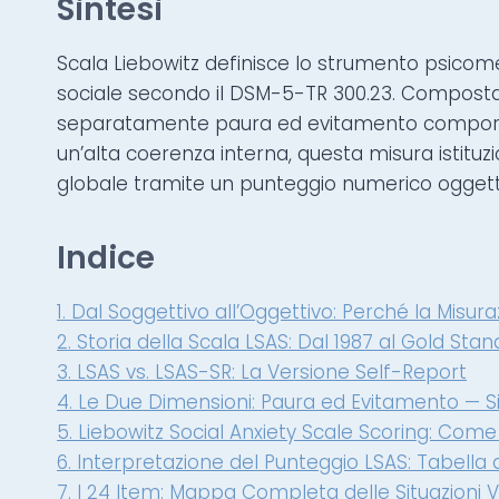
Sintesi
Scala Liebowitz definisce lo strumento psicomet
sociale secondo il DSM-5-TR 300.23. Composta d
separatamente paura ed evitamento comporta
un’alta coerenza interna, questa misura istitu
globale tramite un punteggio numerico oggettiv
Indice
1. Dal Soggettivo all’Oggettivo: Perché la Misur
2. Storia della Scala LSAS: Dal 1987 al Gold Sta
3. LSAS vs. LSAS-SR: La Versione Self-Report
4. Le Due Dimensioni: Paura ed Evitamento — S
5. Liebowitz Social Anxiety Scale Scoring: Come 
6. Interpretazione del Punteggio LSAS: Tabella d
7. I 24 Item: Mappa Completa delle Situazioni 