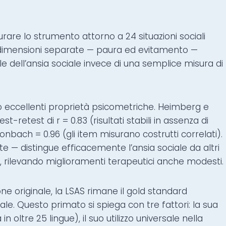
urare lo strumento attorno a 24 situazioni sociali
 dimensioni separate — paura ed evitamento —
dell’ansia sociale invece di una semplice misura di
no eccellenti proprietà psicometriche. Heimberg e
t-retest di r = 0.83 (risultati stabili in assenza di
nbach = 0.96 (gli item misurano costrutti correlati).
e — distingue efficacemente l’ansia sociale da altri
o, rilevando miglioramenti terapeutici anche modesti.
ne originale, la LSAS rimane il gold standard
iale. Questo primato si spiega con tre fattori: la sua
n oltre 25 lingue), il suo utilizzo universale nella