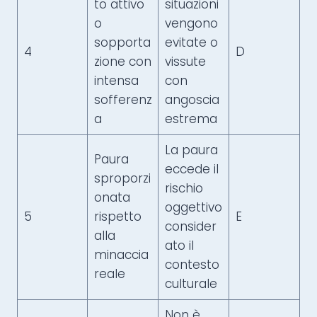
to attivo
situazioni
o
vengono
sopporta
evitate o
4
D
zione con
vissute
intensa
con
sofferenz
angoscia
a
estrema
La paura
Paura
eccede il
sproporzi
rischio
onata
oggettivo
5
rispetto
E
consider
alla
ato il
minaccia
contesto
reale
culturale
Non è