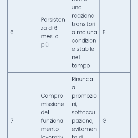
una
reazione
Persisten
transitori
za di 6
6
a ma una
F
mesi o
condizion
più
e stabile
nel
tempo
Rinuncia
a
Compro
promozio
missione
ni,
del
sottoccu
7
funziona
pazione,
G
mento
evitamen
lavorativ
to di