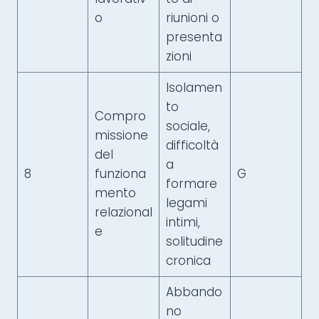
o
riunioni o
presenta
zioni
Isolamen
to
Compro
sociale,
missione
difficoltà
del
a
8
funziona
G
formare
mento
legami
relazional
intimi,
e
solitudine
cronica
Abbando
no