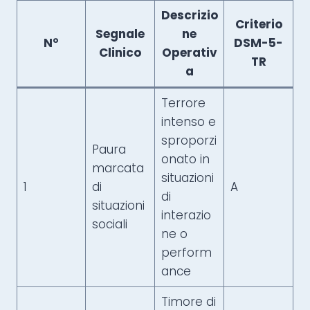
Descrizio
Criterio
Segnale
ne
N°
DSM-5-
Clinico
Operativ
TR
a
Terrore
intenso e
sproporzi
Paura
onato in
marcata
situazioni
1
di
A
di
situazioni
interazio
sociali
ne o
perform
ance
Timore di