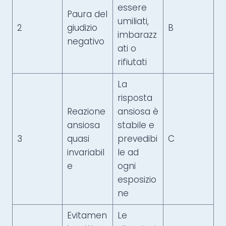
essere
Paura del
umiliati,
2
giudizio
B
imbarazz
negativo
ati o
rifiutati
La
risposta
Reazione
ansiosa è
ansiosa
stabile e
3
quasi
prevedibi
C
invariabil
le ad
e
ogni
esposizio
ne
Evitamen
Le