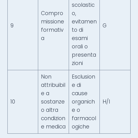
scolastic
Compro
o,
missione
evitamen
9
G
formativ
to di
a
esami
orali o
presenta
zioni
Non
Esclusion
attribuibil
e di
e a
cause
10
sostanze
organich
H/I
o altra
e o
condizion
farmacol
e medica
ogiche