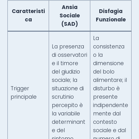
Ansia
Caratteristi
Disfagia
Sociale
ca
Funzionale
(SAD)
La
La presenza
consistenza
di osservatori
o la
e il timore
dimensione
del giudizio
del bolo
sociale; la
alimentare; il
Trigger
situazione di
disturbo è
principale
scrutinio
presente
percepito è
indipendente
la variabile
mente dal
determinant
contesto
e del
sociale e dal
sintomo
numero di