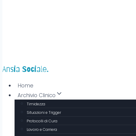
Ansia Sociale.
Home
Archivio Clinico
Timidezza
Situazioni e Trigger
Protocolli di Cura
Lavoro e Carriera