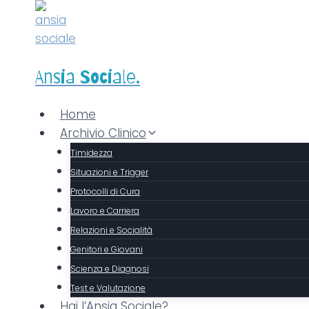
Ansia Sociale.
Home
Archivio Clinico
Timidezza
Situazioni e Trigger
Protocolli di Cura
Lavoro e Carriera
Relazioni e Socialità
Genitori e Giovani
Scienza e Diagnosi
Test e Valutazione
Hai l’Ansia Sociale?